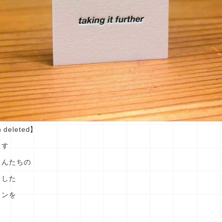
n deleted】
ます
さんたちの
ました
インを