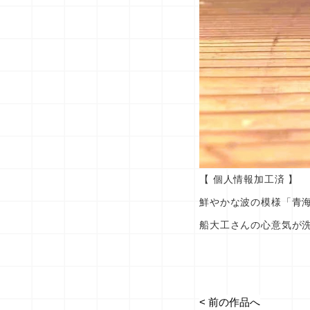
【 個人情報加工済 】
鮮やかな波の模様「青
船大工さんの心意気が
< 前の作品へ