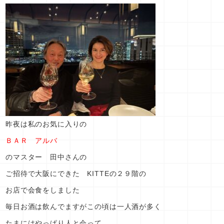
昨夜は私のお気に入りの
ＢＡＲ アルバ
のマスター 田中さんの
ご招待で大阪にできた KITTEの２９階の
お店で会食をしました
毎日お酒は飲んでますがこの頃は一人酒が多く
たまにはやっぱり人と会って