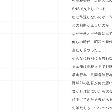
今高校野球 広島の広
SNSで炎上している
なぜ辞退しないのか 
どの判断が正しいのか
なぜ平然と甲子園に出
俺らの時代 昭和の時
当たり前やったし
そんなに特別にも思わ
まぁ俺は高校入学で野
暴走行為 共同危険行
野球部の監督が俺に悪
君が野球部にいたら大
頭下げてきた過去があ
先輩たちもこいつのバ