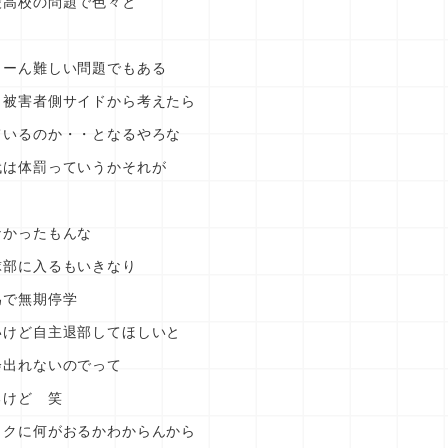
陵高校の問題で色々と
うーん難しい問題でもある
 被害者側サイドから考えたら
ているのか・・となるやろな
代は体罰っていうかそれが
なかったもんな
球部に入るもいきなり
為で無期停学
いけど自主退部してほしいと
会出れないのでって
るけど 笑
ックに何がおるかわからんから