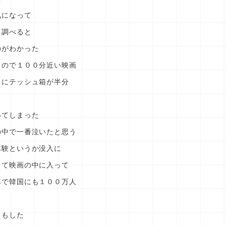
気になって
て調べると
のがわかった
るので１００分近い映画
当にテッシュ箱が半分
いてしまった
の中で一番泣いたと思う
体験というか没入に
って映画の中に入って
幕で韓国にも１００万人
りもした