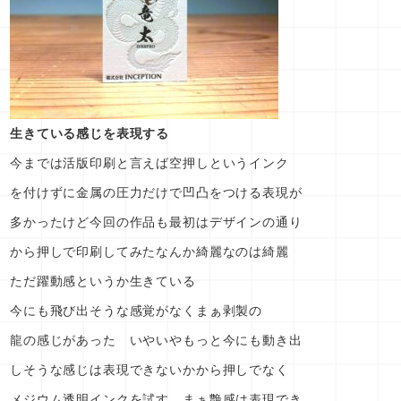
生きている感じを表現する
今までは活版印刷と言えば空押しというインク
を付けずに金属の圧力だけで凹凸をつける表現が
多かったけど今回の作品も最初はデザインの通り
から押しで印刷してみたなんか綺麗なのは綺麗
ただ躍動感というか生きている
今にも飛び出そうな感覚がなくまぁ剥製の
龍の感じがあった いやいやもっと今にも動き出
しそうな感じは表現できないかから押しでなく
メジウム透明インクを試す まぁ艶感は表現でき