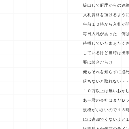
提出して府庁からの連
入札資格を頂けるよう
午前１０時から入札が
毎日入札があった 俺
待機していたまぁたく
しているけど当時は出
要は談合だらけ
俺もそれを知らずに必
落ちないと取れない・
１０万以上は無いおか
あー君の会社はまだＤ
規模が小さいので１５
には参加でくないよと
従業員とか年商のライ