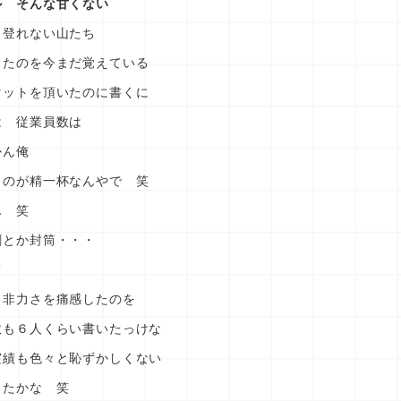
ル そんな甘くない
し登れない山たち
ったのを今まだ覚えている
マットを頂いたのに書くに
は 従業員数は
かん俺
くのが精一杯なんやで 笑
ん 笑
刺とか封筒・・・
て
さ非力さを痛感したのを
数も６人くらい書いたっけな
績も色々と恥ずかしくない
ったかな 笑