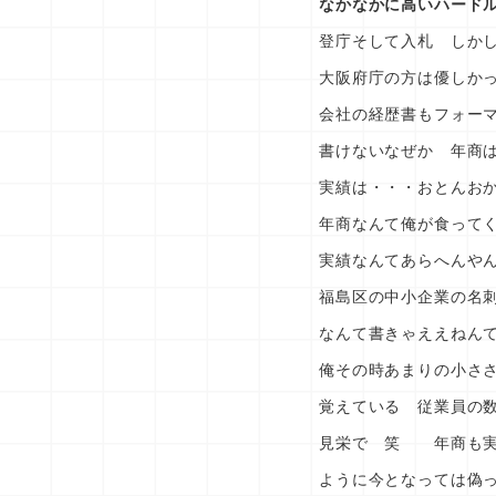
なかなかに高いハード
登庁そして入札 しか
大阪府庁の方は優しか
会社の経歴書もフォー
書けないなぜか 年商
実績は・・・おとんお
年商なんて俺が食って
実績なんてあらへんや
福島区の中小企業の名
なんて書きゃええねん
俺その時あまりの小さ
覚えている 従業員の
見栄で 笑 年商も実
ように今となっては偽