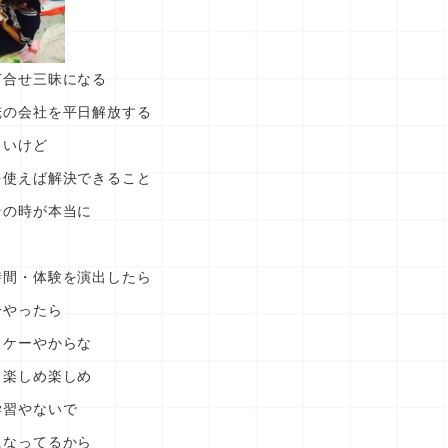
打合せ三昧になる
俺の会社を平日解放する
しいけど
を使えば解決できること
その時が本当に
時間・体験を演出したら
分やったら
ッケーやからな
 楽しめ楽しめ
学習やないで
になってるから