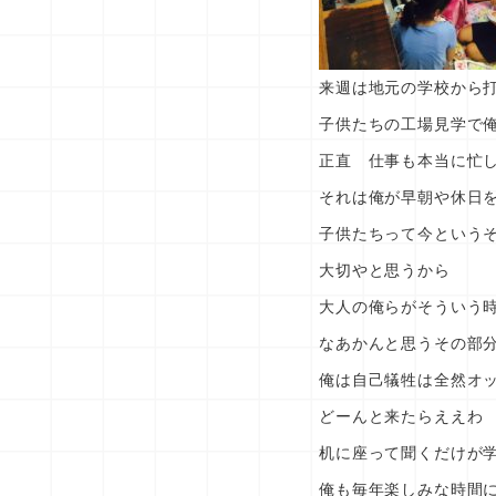
来週は地元の学校から
子供たちの工場見学で
正直 仕事も本当に忙
それは俺が早朝や休日
子供たちって今という
大切やと思うから
大人の俺らがそういう
なあかんと思うその部
俺は自己犠牲は全然オ
どーんと来たらええわ
机に座って聞くだけが
俺も毎年楽しみな時間